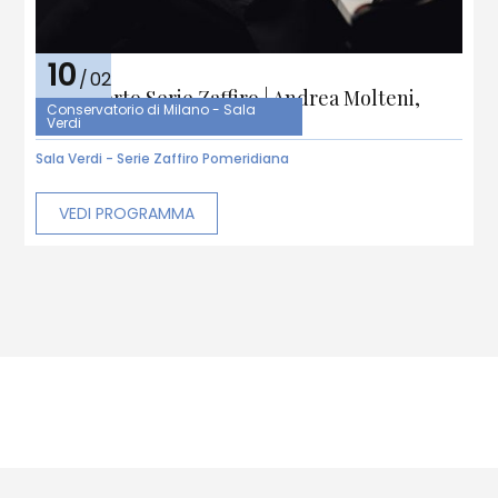
10
/
02
5° Concerto Serie Zaffiro | Andrea Molteni,
Conservatorio di Milano - Sala
pianoforte | “Alle Brahms”
Verdi
Sala Verdi - Serie Zaffiro Pomeridiana
VEDI PROGRAMMA