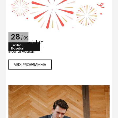
28
/
09
“All stars night”
Teatro
Rosetum
Incontri Musicali
VEDI PROGRAMMA