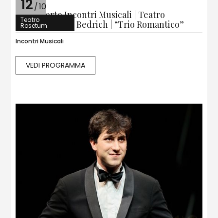
12
/
10
2° Concerto Incontri Musicali | Teatro
Teatro
Rosetum | Trio Bedrich | “Trio Romantico”
Rosetum
Incontri Musicali
VEDI PROGRAMMA