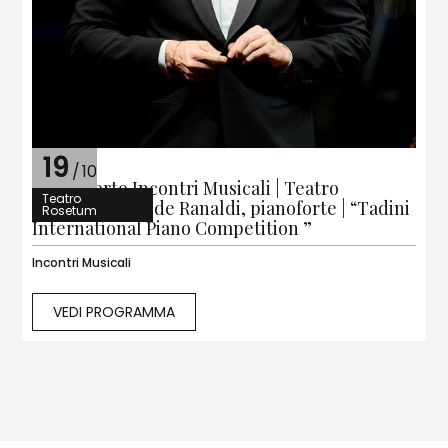
19
/
10
3° Concerto Incontri Musicali | Teatro
Teatro
Rosetum | Davide Ranaldi, pianoforte | “Tadini
Rosetum
International Piano Competition ”
Incontri Musicali
VEDI PROGRAMMA