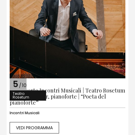
5
/
10
1° Concerto Incontri Musicali | Teatro Rosetum
Teatro
| Jonas Aumiller, pianoforte | “Poeta del
Rosetum
pianoforte”
Incontri Musicali
VEDI PROGRAMMA