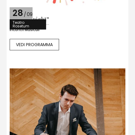
28
/
09
“All stars night”
Teatro
Rosetum
Incontri Musicali
VEDI PROGRAMMA