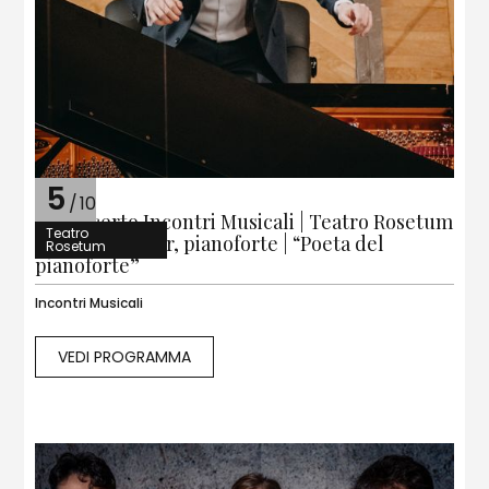
5
/
10
1° Concerto Incontri Musicali | Teatro Rosetum
Teatro
| Jonas Aumiller, pianoforte | “Poeta del
Rosetum
pianoforte”
Incontri Musicali
VEDI PROGRAMMA