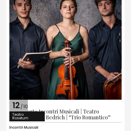
12
/
10
2° Concerto Incontri Musicali | Teatro
Teatro
Rosetum | Trio Bedrich | “Trio Romantico”
Rosetum
Incontri Musicali