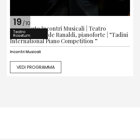
19
/
10
3° Concerto Incontri Musicali | Teatro
Teatro
Rosetum | Davide Ranaldi, pianoforte | “Tadini
Rosetum
International Piano Competition ”
Incontri Musicali
VEDI PROGRAMMA