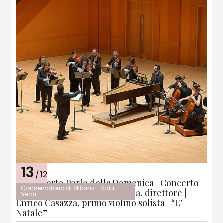
13
/
12
2° Concerto Perle della Domenica | Concerto
Conservatorio di Milano - Sala
De’ Cavalieri | Marcello Di Lisa, direttore |
Verdi
Enrico Casazza, primo violino solista | “E’
Natale”