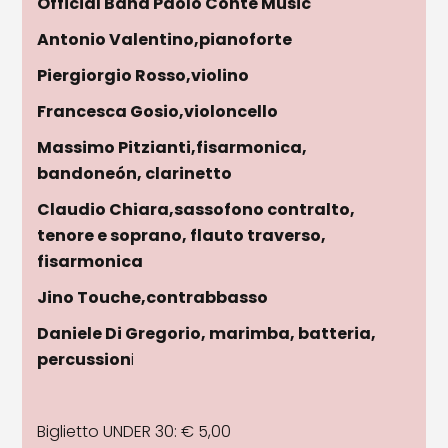
Official Band Paolo Conte Music
Antonio Valentino,pianoforte
Piergiorgio Rosso,violino
Francesca Gosio,violoncello
Massimo Pitzianti,fisarmonica,
bandoneón, clarinetto
Claudio Chiara,sassofono contralto,
tenore e soprano, flauto traverso,
fisarmonica
Jino Touche,contrabbasso
Daniele Di Gregorio, marimba, batteria,
percussion
i
Biglietto UNDER 30: € 5,00