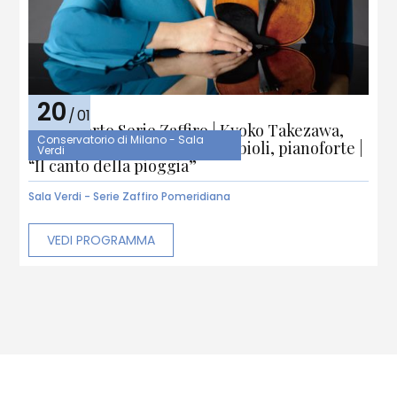
20
/
01
4° Concerto Serie Zaffiro | Kyoko Takezawa,
Conservatorio di Milano - Sala
violino | Edoardo Maria Strabbioli, pianoforte |
Verdi
“Il canto della pioggia”
Sala Verdi - Serie Zaffiro Pomeridiana
VEDI PROGRAMMA