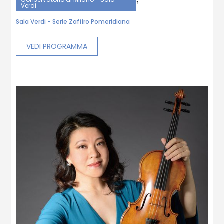
pianoforte | “Ti va di ballare?”
Verdi
Sala Verdi - Serie Zaffiro Pomeridiana
VEDI PROGRAMMA