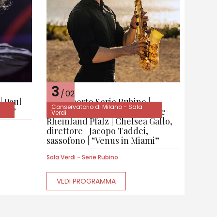
3
/
02
| Paul
4° Concerto Serie Rubino |
Conservatorio di Milano - Sala
rt+”
Deutsche Staatsphilharmonie
Verdi
Rheinland Pfalz | Chelsea Gallo,
direttore | Jacopo Taddei,
sassofono | “Venus in Miami”
Sala Verdi - Serie Rubino
VEDI PROGRAMMA