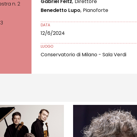
Gabriel Feltz
,
Direttore
stra n. 2
Benedetto Lupo
,
Pianoforte
73
DATA
12/6/2024
LUOGO
Conservatorio di Milano - Sala Verdi