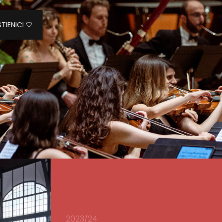
TIENICI 🤍
2023/24