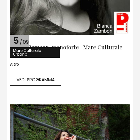
5
/
09
Bianca Zambon, pianoforte | Mare Culturale
Mare Culturale
Urbano
Urbano
Altro
VEDI PROGRAMMA