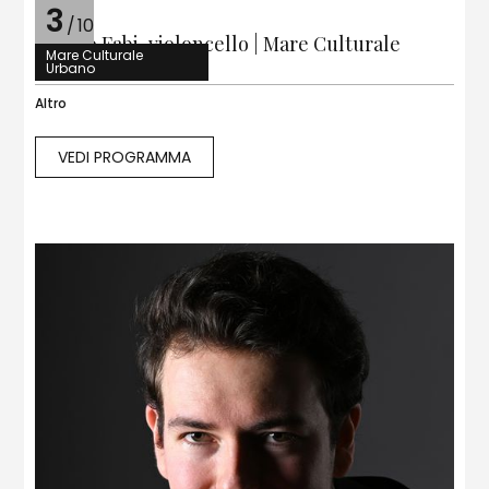
3
/
10
Matteo Fabi, violoncello | Mare Culturale
Mare Culturale
Urbano
Urbano
Altro
VEDI PROGRAMMA