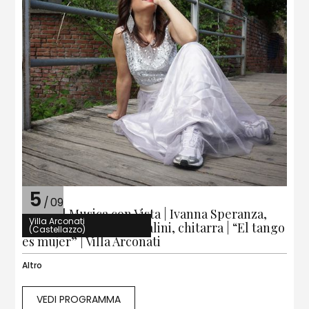
5
/
09
Festival Musica con Vista | Ivanna Speranza,
Villa Arconati
soprano | Giulio Tampalini, chitarra | “El tango
(Castellazzo)
es mujer” | Villa Arconati
Altro
VEDI PROGRAMMA