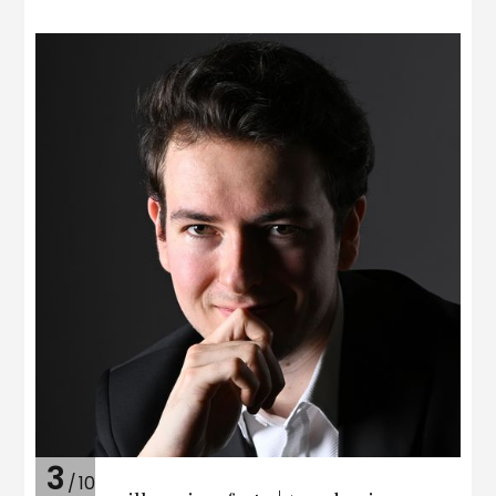
3
/
10