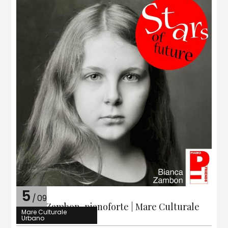
5
/
09
Bianca Zambon, pianoforte | Mare Culturale
Mare Culturale
Urbano
Urbano