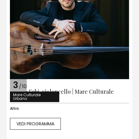
3
/
10
Matteo Fabi, violoncello | Mare Culturale
Mare Culturale
Urbano
Urbano
Altro
VEDI PROGRAMMA