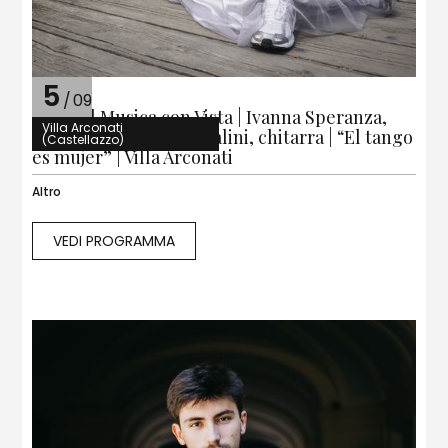
5
/
09
Festival Musica con Vista | Ivanna Speranza,
Villa Arconati
soprano | Giulio Tampalini, chitarra | “El tango
(Castellazzo)
es mujer” | Villa Arconati
Altro
VEDI PROGRAMMA