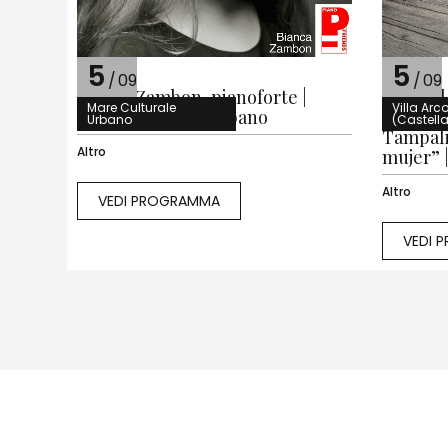
5
5
/
09
/
09
Bianca Zambon, pianoforte |
Festival
Mare Culturale
Villa Arc
Mare Culturale Urbano
Speranz
Urbano
(Castell
Tampalin
Altro
mujer” |
Altro
VEDI PROGRAMMA
VEDI 