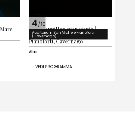
4
/
10
| Mare
Jonas Aumiller, pianoforte |
Auditorium San Michele Pianoforti
Auditorium San Michele
(Cavernago)
Pianoforti, Cavernago
Altro
VEDI PROGRAMMA