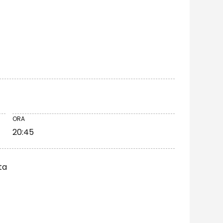
ORA
20:45
ta