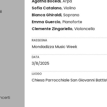
Agatha Bocedi
,
Arpa
Sofia Catalano
,
Violino
li
Bianca Ghiraldi
,
Soprano
Emma Guercio
,
Pianoforte
Clemente Zingariello
,
Violoncello
RASSEGNA
Mondadizza Music Week
DATA
3/8/2025
LUOGO
Chiesa Parrocchiale San Giovanni Battis
ncerti